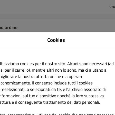
Vis
tuo ordine
Cookies
Aggiungi le voci di menu al tuo carrello.
tilizziamo cookies per il nostro sito. Alcuni sono necessari (ad
s. per il carrello), mentre altri non lo sono, ma ci aiutano a
migliorare la nostra offerta online e a operare
Procedi al pagamento
economicamente. Il consenso include tutti i cookies
reselezionati, o selezionati da te, e l'archivio associato di
o indirizzo IP (216.73.216.24) è stato registrato per la prevenzione delle frodi.
informazioni sul tuo dispositivo nonché la loro successiva
lettura e il conseguente trattamento dei dati personali.