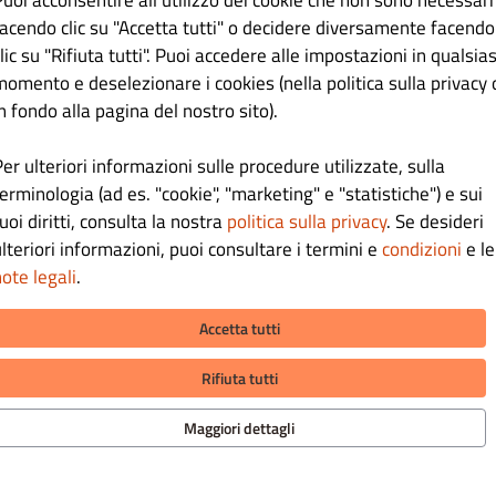
Puoi acconsentire all'utilizzo dei cookie che non sono necessari
facendo clic su "Accetta tutti" o decidere diversamente facendo
lic su "Rifiuta tutti". Puoi accedere alle impostazioni in qualsias
momento e deselezionare i cookies (nella politica sulla privacy 
n fondo alla pagina del nostro sito).
er ulteriori informazioni sulle procedure utilizzate, sulla
erminologia (ad es. "cookie", "marketing" e "statistiche") e sui
uoi diritti, consulta la nostra
politica sulla privacy
. Se desideri
lteriori informazioni, puoi consultare i termini e
condizioni
e le
ote legali
.
Accetta tutti
MAZIONI
METODI DI PAGAMENTO PER LA
CONSEGNA A DOMICILIO
Rifiuta tutti
aci
tiva sulla privacy
Maggiori dettagli
e condizioni
METODI DI PAGAMENTO PER L' A
otice