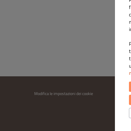
c
i
P
t
t
u
n
INFOR
Modifica le impostazioni dei cookie
Contatt
Informa
Termini 
Legal n