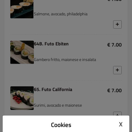
Salmone, avocado, philadelphia
64B. Futo Ebiten
€ 7.00
Gambero fritto, maionese e insalata
65. Futo California
€ 7.00
Surimi, avocado e maionese
X
Cookies