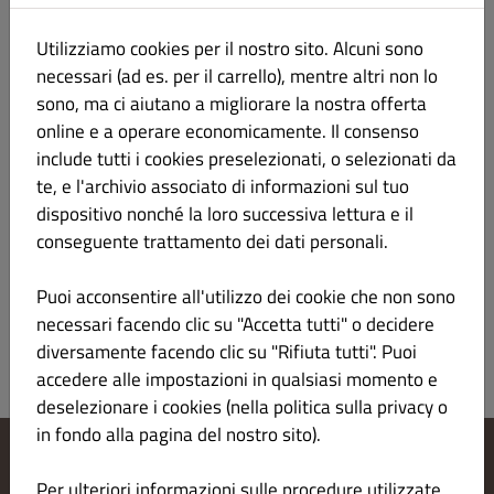
65B. Futo Vegan
€ 6.00
Utilizziamo cookies per il nostro sito. Alcuni sono
Avocado, insalata, cetrioli e maionese
necessari (ad es. per il carrello), mentre altri non lo
sono, ma ci aiutano a migliorare la nostra offerta
online e a operare economicamente. Il consenso
include tutti i cookies preselezionati, o selezionati da
66. Futo Fritto Cipolle
€ 7.00
te, e l'archivio associato di informazioni sul tuo
dispositivo nonché la loro successiva lettura e il
conseguente trattamento dei dati personali.
Salmone, avocado e philadelphia, cipolle fritte
Puoi acconsentire all'utilizzo dei cookie che non sono
necessari facendo clic su "Accetta tutti" o decidere
diversamente facendo clic su "Rifiuta tutti". Puoi
accedere alle impostazioni in qualsiasi momento e
deselezionare i cookies (nella politica sulla privacy o
in fondo alla pagina del nostro sito).
Modifica le impostazioni dei cookie
Per ulteriori informazioni sulle procedure utilizzate,