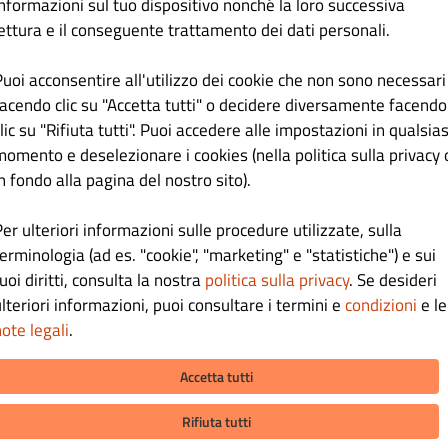
informazioni sul tuo dispositivo nonché la loro successiva
fono
lettura e il conseguente trattamento dei dati personali.
essuno
Puoi acconsentire all'utilizzo dei cookie che non sono necessari
facendo clic su "Accetta tutti" o decidere diversamente facendo
Tienimi aggiornato con le offerte via e-mail.
lic su "Rifiuta tutti". Puoi accedere alle impostazioni in qualsias
Facendo clic su “Registrati” accetti i
Termini e condizioni
e la
Politica sulla pri
momento e deselezionare i cookies (nella politica sulla privacy 
stabiliti per questo sito.
n fondo alla pagina del nostro sito).
Registrati
er ulteriori informazioni sulle procedure utilizzate, sulla
erminologia (ad es. "cookie", "marketing" e "statistiche") e sui
Accedi
uoi diritti, consulta la nostra
politica sulla privacy
. Se desideri
lteriori informazioni, puoi consultare i termini e
condizioni
e le
ote legali
.
Accetta tutti
Rifiuta tutti