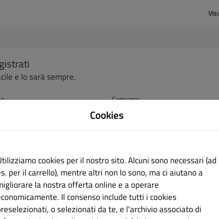
Vis
gistrati
acile e lo sarà sempre.
me
Cognome
Cookies
rizzo e-mail
tilizziamo cookies per il nostro sito. Alcuni sono necessari (ad
s. per il carrello), mentre altri non lo sono, ma ci aiutano a
migliorare la nostra offerta online e a operare
sword
Conferma password
economicamente. Il consenso include tutti i cookies
reselezionati, o selezionati da te, e l'archivio associato di