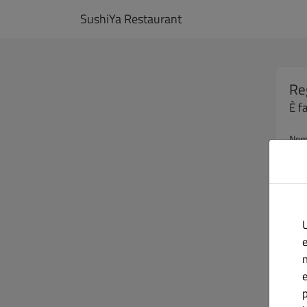
SushiYa Restaurant
Re
È f
No
Indi
U
e
Pas
p