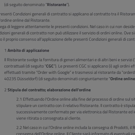
(di seguito denominato “
Ristorante
”).
resenti Condizioni generali di contratto si applicano al contratto tra il Ristoran
l'ordine online dal Ristorante.
rega di leggere attentamente le presenti condizioni. Nel caso in cui non deside
izioni generali di contratto non può utilizzare il servizio di ordini online. Ove si
 il proprio consenso all’applicazione delle presenti Condizioni generali di co
Ambito di applicazione
Il Ristorante svolge la fornitura di generi alimentari e di altri beni e servizi (
contrattuali (di seguito “
CGC
”). Le presenti CGC si applicano (i) agli ordini ef
effettuati tramite “Order with Google” e trasmessi al ristorante da “order
40235 Düsseldorf) (di seguito denominati congiuntamente “
Ordine online
Stipula del contratto; elaborazione dell'ordine
Effettuando l'Ordine online alla fine del processo di ordine sul s
stipulare un contratto con il relativo Ristorante. Il contratto è stip
successivamente confermato per via elettronica dal Ristorante ed in
viene ritirata o consegnata al cliente.
Nel caso in cui l'Ordine online includa la consegna di Prodotti, il
consegna dell'Ordine online. Il Cliente sarà informato di eventuali c