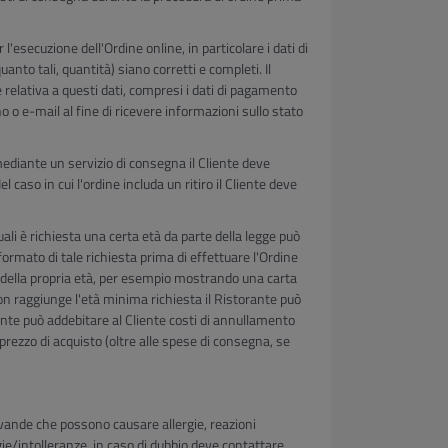
er l'esecuzione dell'Ordine online, in particolare i dati di
quanto tali, quantità) siano corretti e completi. Il
 relativa a questi dati, compresi i dati di pagamento
no o e-mail al fine di ricevere informazioni sullo stato
mediante un servizio di consegna il Cliente deve
l caso in cui l'ordine includa un ritiro il Cliente deve
uali è richiesta una certa età da parte della legge può
informato di tale richiesta prima di effettuare l'Ordine
ta della propria età, per esempio mostrando una carta
non raggiunge l'età minima richiesta il Ristorante può
orante può addebitare al Cliente costi di annullamento
rezzo di acquisto (oltre alle spese di consegna, se
bevande che possono causare allergie, reazioni
rgie/intolleranze, in caso di dubbio deve contattare