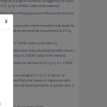
segnati al luogo di residenza, di soggiorno o di lavoro
§ 312, co. 8, n. 8 BGB-Codice civile tedesco).
n Ordine online effettuato presso il Ristorante anche se
X
terminante una scelta o determinazione individuale da
 alle esigenze personali del consumatore (§ 312 g,
 comma 2 n. 2 BGB-Codice civile tedesco);
alla restituzione per motivi di protezione della salute o
(§ 312 g comma 2 n. 3 BGB-Codice civile tedesco);
mente mescolati con altri beni (§ 312 g co. 2 n. 4 BGB-
enzionate nei paragrafi 5.1 e 5.2, il Cliente, se
lsiasi persona fisica che stipula un negozio giuridico
vità d’impresa o di lavoro autonomo. In questo caso, si
i
 senza fornire alcuna motivazione.