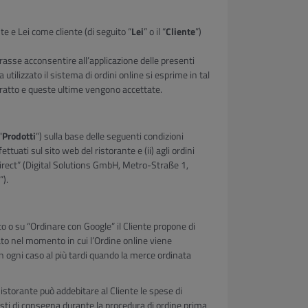
te e Lei come cliente (di seguito “
Lei
” o il “
Cliente
”)
rasse acconsentire all’applicazione delle presenti
a utilizzato il sistema di ordini online si esprime in tal
ntratto e queste ultime vengono accettate.
“
Prodotti
”) sulla base delle seguenti condizioni
fettuati sul sito web del ristorante e (ii) agli ordini
direct” (Digital Solutions GmbH, Metro-Straße 1,
”).
ito o su “Ordinare con Google” il Cliente propone di
ulato nel momento in cui l’Ordine online viene
 ogni caso al più tardi quando la merce ordinata
 Ristorante può addebitare al Cliente le spese di
osti di consegna durante la procedura di ordine prima