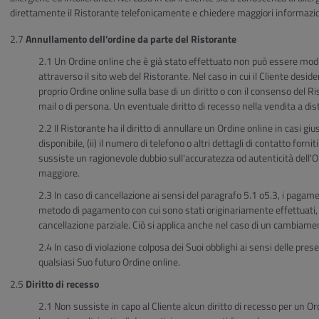
direttamente il Ristorante telefonicamente e chiedere maggiori informazioni 
Annullamento dell'ordine da parte del Ristorante
Un Ordine online che è già stato effettuato non può essere modi
attraverso il sito web del Ristorante. Nel caso in cui il Cliente desid
proprio Ordine online sulla base di un diritto o con il consenso del R
mail o di persona. Un eventuale diritto di recesso nella vendita a dis
Il Ristorante ha il diritto di annullare un Ordine online in casi giusti
disponibile, (ii) il numero di telefono o altri dettagli di contatto forni
sussiste un ragionevole dubbio sull'accuratezza od autenticità dell'Ord
maggiore.
In caso di cancellazione ai sensi del paragrafo 5.1 o5.3, i pagam
metodo di pagamento con cui sono stati originariamente effettuati,
cancellazione parziale. Ciò si applica anche nel caso di un cambiam
In caso di violazione colposa dei Suoi obblighi ai sensi delle present
qualsiasi Suo futuro Ordine online.
Diritto di recesso
Non sussiste in capo al Cliente alcun diritto di recesso per un Or