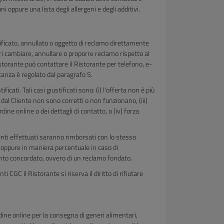
oppure una lista degli allergeni e degli additivi.
ficato, annullato o oggetto di reclamo direttamente
eri cambiare, annullare o proporre reclamo rispetto al
istorante può contattare il Ristorante per telefono, e-
tanza è regolato dal paragrafo 5.
ficati. Tali casi giustificati sono: (i) l'offerta non è più
ti dal Cliente non sono corretti o non funzionano, (iii)
ine online o dei dettagli di contatto, o (iv) forza
enti effettuati saranno rimborsati con lo stesso
 oppure in maniera percentuale in caso di
ento concordato, ovvero di un reclamo fondato.
i CGC il Ristorante si riserva il diritto di rifiutare
dine online per la consegna di generi alimentari,