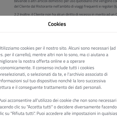
bevande o altri articoli domestici per uso quotidiano che vengono con
del Cliente dal Ristorante nell’ambito di viaggi frequenti e regolari (
Inoltre, il Cliente non ha alcun diritto di recesso in merito ad u
e nella misura in cui si tratta di contratti per la consegna di merci,
Cookies
che non sono preconfezionate e per la cui preparazione è de
parte del consumatore o che sono state chiaramente adattate
co. 2 n. 1 BGB-Codice civile tedesco);
che rischiano di deteriorarsi o scadere rapidamente (§ 312 g
tilizziamo cookies per il nostro sito. Alcuni sono necessari (ad
s. per il carrello), mentre altri non lo sono, ma ci aiutano a
che, nella misura in cui sono merci sigillate, non sono adatte 
migliorare la nostra offerta online e a operare
di igiene se il loro sigillo è stato rimosso dopo la consegna 
economicamente. Il consenso include tutti i cookies
che, dopo la consegna, risultano, per loro natura, inscindibil
reselezionati, o selezionati da te, e l'archivio associato di
Codice civile tedesco).
informazioni sul tuo dispositivo nonché la loro successiva
FPer la parte dell'Ordine online che non rientra nelle esclusioni m
lettura e il conseguente trattamento dei dati personali.
consumatore, ha un diritto di recesso. “
Consumatore
” significa qua
per scopi che non rientrano in maniera prevalente nella propria atti
applicano le seguenti condizioni di recesso:
Puoi acconsentire all'utilizzo dei cookie che non sono necessari
facendo clic su "Accetta tutti" o decidere diversamente facendo
Condizioni di recesso
lic su "Rifiuta tutti". Puoi accedere alle impostazioni in qualsias
Lei ha il diritto di recedere dal presente contratto entro quattordici giorni