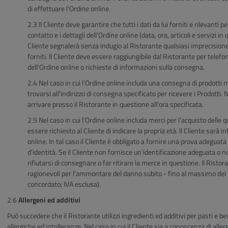
di effettuare l'Ordine online.
Il Cliente deve garantire che tutti i dati da lui forniti e rilevanti p
contatto e i dettagli dell'Ordine online (data, ora, articoli e servizi in 
Cliente segnalerà senza indugio al Ristorante qualsiasi imprecisione
forniti. Il Cliente deve essere raggiungibile dal Ristorante per telefo
dell'Ordine online o richieste di informazioni sulla consegna.
Nel caso in cui l'Ordine online includa una consegna di prodotti 
trovarsi all'indirizzo di consegna specificato per ricevere i Prodotti. Ne
arrivare presso il Ristorante in questione all'ora specificata.
Nel caso in cui l'Ordine online includa merci per l’acquisto delle q
essere richiesto al Cliente di indicare la propria età. Il Cliente sarà 
online. In tal caso il Cliente è obbligato a fornire una prova adegua
d'identità. Se il Cliente non fornisce un'identificazione adeguata o 
rifiutarsi di consegnare o far ritirare la merce in questione. Il Rist
ragionevoli per l'ammontare del danno subito - fino al massimo del p
concordato; IVA esclusa).
Allergeni ed additivi
Può succedere che il Ristorante utilizzi ingredienti ed additivi per pasti e 
allergiche ed intolleranze. Nel caso in cui il Cliente sia a conoscenza di alle